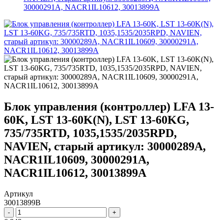
30000291A, NACR1IL10612, 30013899A
Блок управления (контроллер) LFA 13-
60K, LST 13-60K(N), LST 13-60KG,
735/735RTD, 1035,1535/2035RPD,
NAVIEN, старый артикул: 30000289A,
NACR1IL10609, 30000291A,
NACR1IL10612, 30013899A
Артикул
30013899B
-
+