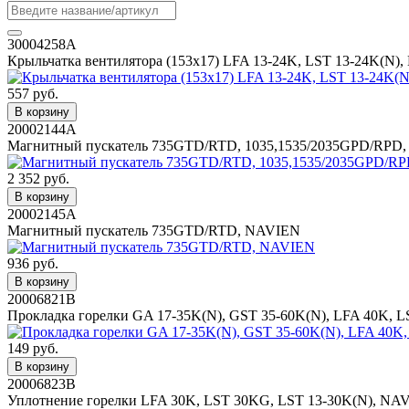
30004258A
Крыльчатка вентилятора (153х17) LFA 13-24K, LST 13-24K(N)
557 руб.
В корзину
20002144A
Магнитный пускатель 735GTD/RTD, 1035,1535/2035GPD/RPD
2 352 руб.
В корзину
20002145A
Магнитный пускатель 735GTD/RTD, NAVIEN
936 руб.
В корзину
20006821B
Прокладка горелки GA 17-35K(N), GST 35-60K(N), LFA 40K, 
149 руб.
В корзину
20006823B
Уплотнение горелки LFA 30K, LST 30KG, LST 13-30K(N), NAV