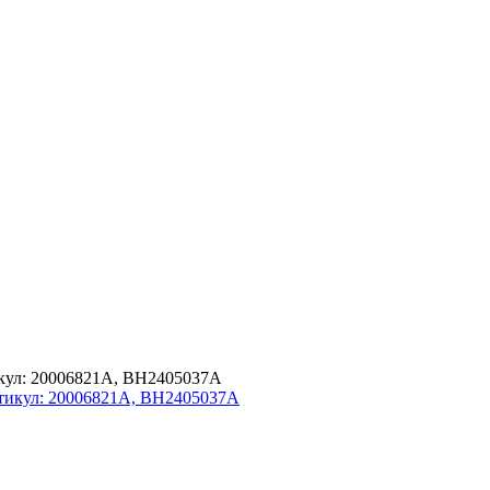
икул: 20006821A, BH2405037A