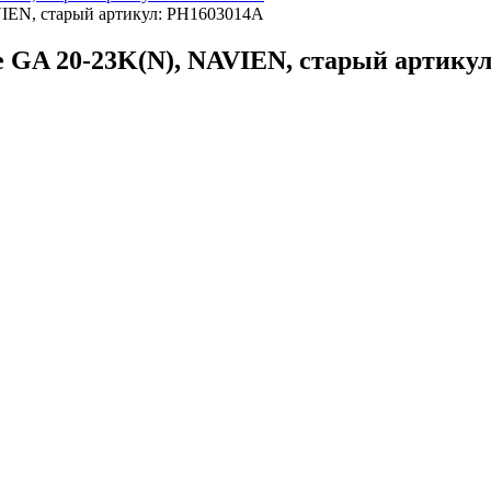
е GA 20-23K(N), NAVIEN, старый артику